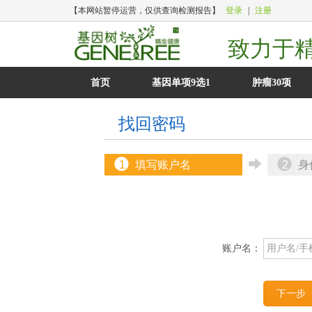
【本网站暂停运营，仅供查询检测报告】
登录
|
注册
致力于
首页
基因单项9选1
肿瘤30项
找回密码
P
P
(
1
填写账户名
2
身
账户名：
下一步