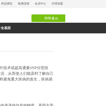
样品绑定
检测流程
会员中心
代理加盟
0
购物
件
片全基因
片技术或超高通量SNP分型技
情况，从而使人们能及时了解自己
和避免重大疾病的发生，疾病易
传递遗传信息的物质。基因主宰