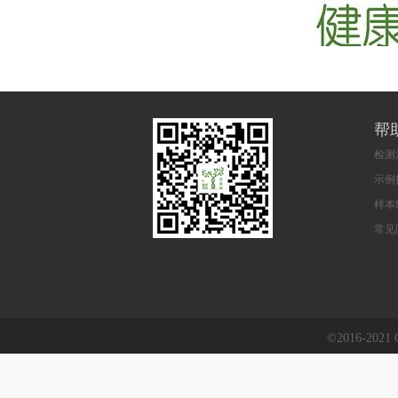
帮
检测
示例
样本
常见
©2016-202