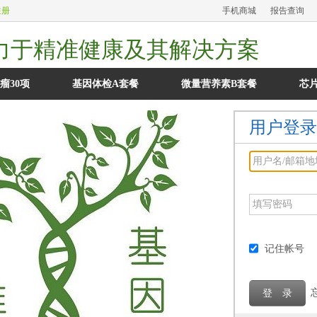
注册
手机商城
报告查询
力于精准健康及其解决方案
瘤30项
基因体检A套餐
微量营养素B套餐
芯
用户登录
记住帐号
登 录